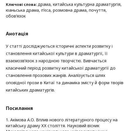
драма, китайська культурна драматургія,
Ключові слова:
юаньська драма, п’єса, розмовна драма, почуття,
обов’язок
Анотація
У статті досліджуються історичні аспекти розвитку і
становлення китайської культури в драматургії, її
взаємозв’язок з народною творчістю. Вивчається
класичний період розвитку китайської драматургії до
становлення прозових жанрів. Аналізується шлях
оповідної прози в Китаї та динаміка змісту й форм творів
китайських драматургів.
Посилання
1. Акімова А.О. Вплив нового літературного процесу на
китайську драму ХХ століття. Науковий вісник