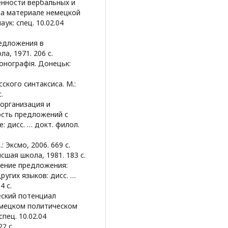
енности вербальных и
на материале немецкой
ук: спец. 10.02.04
редложения в
а, 1971. 206 с.
монографія. Донецьк:
ского синтаксиса. М.:
.
 организация и
сть предложений с
 дисc. … докт. филол.
 Эксмо, 2006. 669 с.
сшая школа, 1981. 183 с.
нение предложения:
ругих языков: дисс. …
4 с.
еский потенциал
емецком политическом
спец. 10.02.04
2 с.