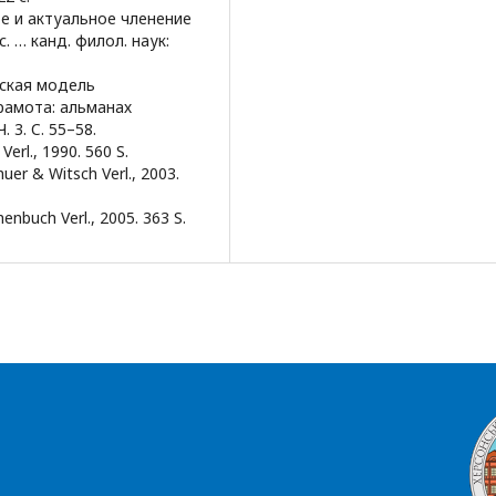
е и актуальное членение
. … канд. филол. наук:
еская модель
рамота: альманах
 3. C. 55–58.
erl., 1990. 560 S.
huer & Witsch Verl., 2003.
nbuch Verl., 2005. 363 S.