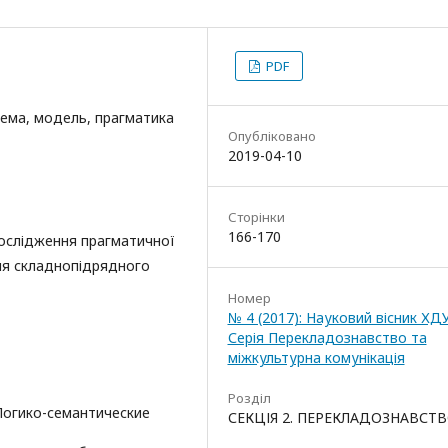
PDF
рема, модель, прагматика
Опубліковано
2019-04-10
Сторінки
166-170
ослідження прагматичної
ня складнопідрядного
Номер
№ 4 (2017): Науковий вісник ХД
Серія Перекладознавство та
міжкультурна комунікація
Розділ
Логико-семантические
СЕКЦІЯ 2. ПЕРЕКЛАДОЗНАВСТ