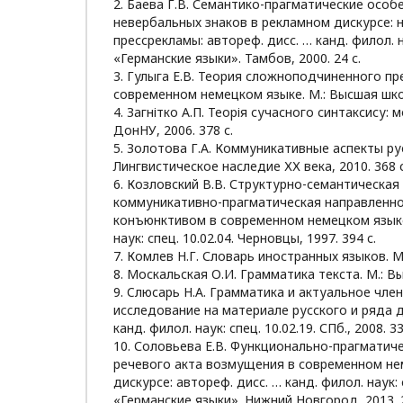
2. Баева Г.В. Семантико-прагматические особ
невербальных знаков в рекламном дискурсе: 
прессрекламы: автореф. дисс. … канд. филол. на
«Германские языки». Тамбов, 2000. 24 с.
3. Гулыга Е.В. Теория сложноподчиненного п
современном немецком языке. М.: Высшая школ
4. Загнітко А.П. Теорія сучасного синтаксису: 
ДонНУ, 2006. 378 с.
5. Золотова Г.А. Коммуникативные аспекты рус
Лингвистическое наследие ХХ века, 2010. 368 с
6. Козловский В.В. Структурно-семантическая
коммуникативно-прагматическая направленно
конъюнктивом в современном немецком языке:
наук: спец. 10.02.04. Черновцы, 1997. 394 c.
7. Комлев Н.Г. Словарь иностранных языков. М.:
8. Москальская О.И. Грамматика текста. М.: Вы
9. Cлюсарь Н.А. Грамматика и актуальное чле
исследование на материале русского и ряда д
канд. филол. наук: спец. 10.02.19. СПб., 2008. 33
10. Соловьева Е.В. Функционально-прагматич
речевого акта возмущения в современном н
дискурсе: автореф. дисс. … канд. филол. наук: 
«Германские языки». Нижний Новгород, 2013. 2