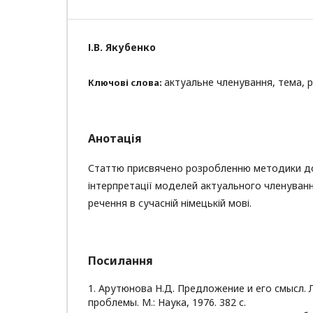
І.В. Якубенко
актуальне членування, тема, 
Ключові слова:
Анотація
Статтю присвячено розробленню методики д
інтерпретації моделей актуального членуван
речення в сучасній німецькій мові.
Посилання
1. Арутюнова Н.Д. Предложение и его смысл. 
проблемы. М.: Наука, 1976. 382 с.