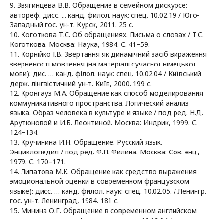
9. Звягинцева В.В. Обращение в семейном дискурсе:
автореф. дисс. ... канд. филол. наук: спец. 10.02.19 / Юго-
Западный гос. ун-т. Курск, 2011. 25 с.
10. Коготкова Т.С. Об обращениях. Письма о словах / Т.С.
Коготкова. Москва: Наука, 1984. С. 41–59.
11. Корнійко І.В. Звертання як динамічний засіб вираження
зверненості мовлення (на матеріалі сучасної німецької
мови): дис. … канд. філол. наук: спец. 10.02.04 / Київський
держ. лінгвістичний ун-т. Київ, 2000. 199 с.
12. Кронгауз М.А. Обращение как способ моделирования
коммуникативного пространства. Логический анализ
языка. Образ человека в культуре и языке / под ред. Н.Д.
Арутюновой и И.Б. Леонтиной. Москва: Индрик, 1999. С.
124–134.
13. Кручинина И.Н. Обращение. Русский язык.
Энциклопедия / под ред. Ф.П. Филина. Москва: Сов. энц.,
1979. С. 170–171.
14. Липатова М.К. Обращение как средство выражения
эмоциональной оценки в современном французском
языке): дисс. … канд. филол. наук: спец. 10.02.05. / Ленингр.
гос. ун-т. Ленинград, 1984. 181 с.
15. Минина О.Г. Обращение в современном английском