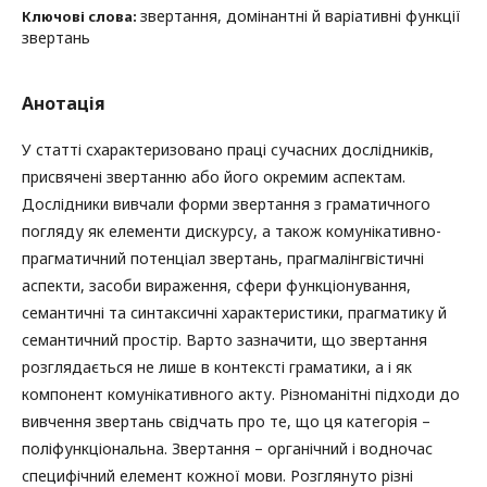
звертання, домінантні й варіативні функції
Ключові слова:
звертань
Анотація
У статті схарактеризовано праці сучасних дослідників,
присвячені звертанню або його окремим аспектам.
Дослідники вивчали форми звертання з граматичного
погляду як елементи дискурсу, а також комунікативно-
прагматичний потенціал звертань, прагмалінгвістичні
аспекти, засоби вираження, сфери функціонування,
семантичні та синтаксичні характеристики, прагматику й
семантичний простір. Варто зазначити, що звертання
розглядається не лише в контексті граматики, а і як
компонент комунікативного акту. Різноманітні підходи до
вивчення звертань свідчать про те, що ця категорія –
поліфункціональна. Звертання – органічний і водночас
специфічний елемент кожної мови. Розглянуто різні