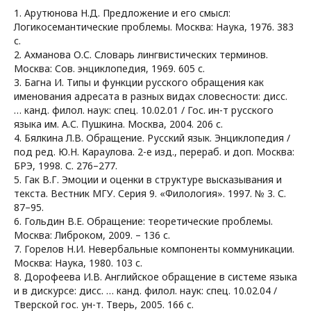
1. Арутюнова Н.Д. Предложение и его смысл:
Логикосемантические проблемы. Москва: Наука, 1976. 383
с.
2. Ахманова О.С. Словарь лингвистических терминов.
Москва: Сов. энциклопедия, 1969. 605 с.
3. Багна И. Типы и функции русского обращения как
именования адресата в разных видах словесности: дисс.
… канд. филол. наук: спец. 10.02.01 / Гос. ин-т русского
языка им. А.С. Пушкина. Москва, 2004. 206 с.
4. Бялкина Л.В. Обращение. Русский язык. Энциклопедия /
под ред. Ю.Н. Караулова. 2-е изд., перераб. и доп. Москва:
БРЭ, 1998. С. 276–277.
5. Гак В.Г. Эмоции и оценки в структуре высказывания и
текста. Вестник МГУ. Серия 9. «Филология». 1997. № 3. С.
87–95.
6. Гольдин В.Е. Обращение: теоретические проблемы.
Москва: Либроком, 2009. – 136 с.
7. Горелов Н.И. Невербальные компоненты коммуникации.
Москва: Наука, 1980. 103 с.
8. Дорофеева И.В. Английское обращение в системе языка
и в дискурсе: дисс. … канд. филол. наук: спец. 10.02.04 /
Тверской гос. ун-т. Тверь, 2005. 166 с.