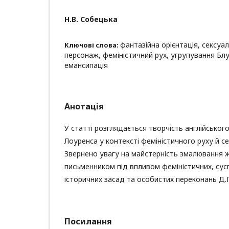
Н.В. Собецька
фантазійна орієнтація, сексуа
Ключові слова:
персонаж, феміністичний рух, угрупування Блу
емансипація
Анотація
У статті розглядається творчість англійськог
Лоуренса у контексті феміністичного руху й с
Звернено увагу на майстерність змалювання ж
письменником під впливом феміністичних, сусп
історичних засад та особистих переконань Д.Г
Посилання