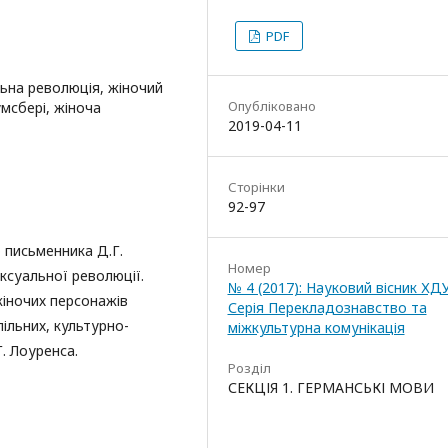
PDF
льна революція, жіночий
Опубліковано
мсбері, жіноча
2019-04-11
Сторінки
92-97
о письменника Д.Г.
Номер
ексуальної революції.
№ 4 (2017): Науковий вісник ХД
іночих персонажів
Серія Перекладознавство та
ільних, культурно-
міжкультурна комунікація
. Лоуренса.
Розділ
СЕКЦІЯ 1. ГЕРМАНСЬКІ МОВИ