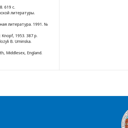
. 619 с.
йской литературы.
нная литература. 1991. №
 Knopf, 1953. 387 p.
ozyli B. Uminska.
h, Middlesex, England.