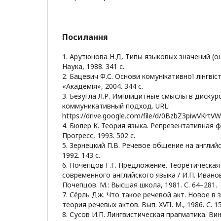
Посилання
1. Арутюнова Н.Д. Типы языковых значений (оц
Наука, 1988. 341 с.
2. Бацевич Ф.С. Основи комунікативної лінгвіст
«Академія», 2004. 344 с.
3. Безугла Л.Р. Имплицитные смыслы в дискурс
коммуникативный подход. URL:
https://drive.google.com/file/d/0BzbZ3piwVKrtV
4. Бюлер К. Теория языка. Репрезентативная ф
Прогресс, 1993. 502 с.
5. Зернецкий П.В. Речевое общение на английск
1992. 143 с.
6. Почепцов Г.Г. Предложение. Теоретическая
современного английского языка / И.П. Иванова
Почепцов. М.: Высшая школа, 1981. С. 64–281.
7. Сёрль Дж. Что такое речевой акт. Новое в 
теория речевых актов. Вып. XVII. М., 1986. С. 1
8. Сусов И.П. Лингвистическая прагматика. Вин