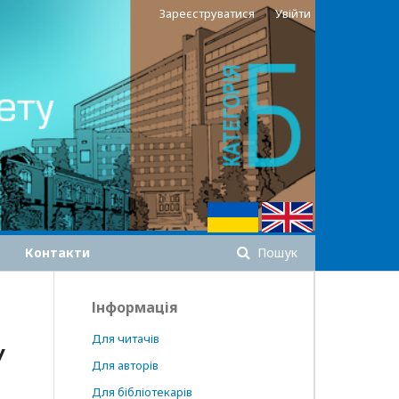
Зареєструватися
Увійти
Контакти
Пошук
Інформація
Для читачів
У
Для авторів
Для бібліотекарів