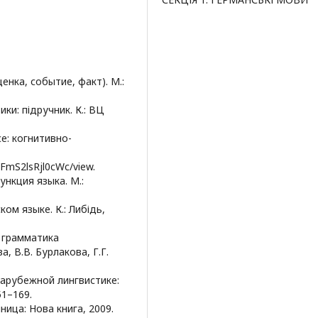
енка, событие, факт). М.:
ики: підручник. К.: ВЦ
е: когнитивно-
WFmS2lsRjl0cWc/view.
ункция языка. М.:
ом языке. К.: Либідь,
 грамматика
, В.В. Бурлакова, Г.Г.
зарубежной лингвистике:
51–169.
ница: Нова книга, 2009.