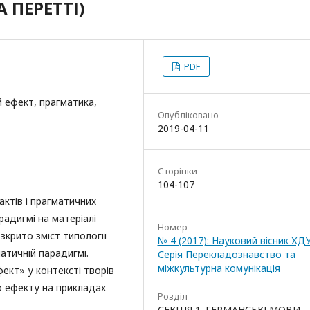
 ПЕРЕТТІ)
PDF
 ефект, прагматика,
Опубліковано
2019-04-11
Сторінки
104-107
актів і прагматичних
радигмі на матеріалі
Номер
зкрито зміст типології
№ 4 (2017): Науковий вісник ХД
атичній парадигмі.
Серія Перекладознавство та
міжкультурна комунікація
кт» у контексті творів
о ефекту на прикладах
Розділ
СЕКЦІЯ 1. ГЕРМАНСЬКІ МОВИ