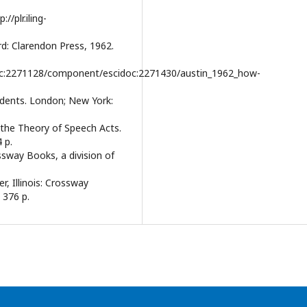
/plr.iling-
rd: Clarendon Press, 1962.
c:2271128/component/escidoc:2271430/austin_1962_how-
udents. London; New York:
n the Theory of Speech Acts.
 p.
ossway Books, a division of
r, Illinois: Crossway
 376 p.