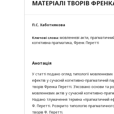
МАТЕРІАЛІ ТВОРІВ ФРЕНКА
П.С. Хаботнякова
мовленнєві акти, прагматичний
Ключові слова:
когнітивна прагматика, Френк Перетті
Анотація
У статті подано огляд типології мовленнєвих 
ефектів у сучасній когнітивно-прагматичній па
творів Френка Перетті. З’ясовано основи та ро
мовленнєвих актів у сучасній когнітивно-прагм
Надано тлумачення терміна «прагматичний ефе
Ф. Перетті. Розкрито типологію прагматичног
творів Ф. Перетті.