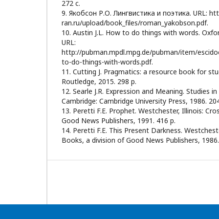
272 с.
9. Якобсон Р.О. Лингвистика и поэтика. URL: http:/
ran.ru/upload/book_files/roman_yakobson.pdf.
10. Austin J.L. How to do things with words. Oxfo
URL:
http://pubman.mpdl.mpg.de/pubman/item/escido
to-do-things-with-words.pdf.
11. Cutting J. Pragmatics: a resource book for st
Routledge, 2015. 298 p.
12. Searle J.R. Expression and Meaning. Studies i
Cambridge: Cambridge University Press, 1986. 204
13. Peretti F.E. Prophet. Westchester, Illinois: Cr
Good News Publishers, 1991. 416 p.
14. Peretti F.E. This Present Darkness. Westcheste
Books, a division of Good News Publishers, 1986.