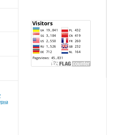
У
урна