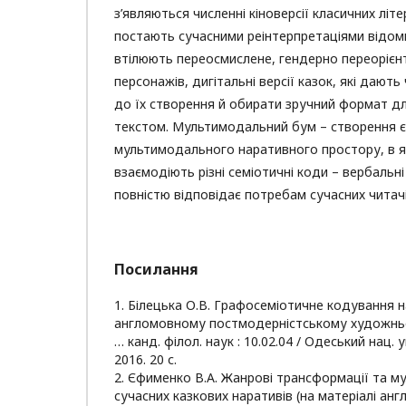
з’являються численні кіноверсії класичних літ
постають сучасними реінтерпретаціями відоми
втілюють переосмислене, гендерно переорієн
персонажів, дигітальні версії казок, які дают
до їх створення й обирати зручний формат д
текстом. Мультимодальний бум – створення 
мультимодального наративного простору, в я
взаємодіють різні семіотичні коди – вербальні 
повністю відповідає потребам сучасних читачі
Посилання
1. Білецька О.В. Графосеміотичне кодування н
англомовному постмодерністському художньом
… канд. філол. наук : 10.02.04 / Одеський нац. 
2016. 20 с.
2. Єфименко В.А. Жанрові трансформації та м
сучасних казкових наративів (на матеріалі англ