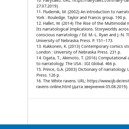
10. Fairytalez. URL: https://fairytalez.com/fairy-
27.07.2019).
11. Fludernik, M. (2002) An introduction to narr
York : Rouledge. Taylor and Francis group. 190 p.
12. Hallet, W. (2014) The Rise of the Multimodal 
Its narratological Implications. Storyworlds acr
conscious narratology / Ed. M.-L. Ryan and J.-N. 
University of Nebraska Press. P. 151–173.
13. Kukkonen, K. (2013) Contemporary comics stor
London : University of Nebraska Press. 231 p.
14. Ogata, T., Akimoto, T. (2016) Computational
to narratology. The USA : IGI Global. 466 p.
15. Prince, G.A. (2003) Dictionary of narratology.
Press. 126 p.
16. The White ravens. URL: https://www.ijb.de/en/
ravens-online.html (дата звернення 05.08.2019).