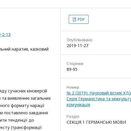
PDF
9-2-13
Опубліковано
2019-11-27
льний наратив, казковий
Сторінки
89-95
Номер
ду сучасних кіноверсій
№ 2 (2019): Науковий вісник ХД
й та виявленню загальних
Серія Германістика та міжкульт
комунікація
ного формату нарації
ами поставлено завдання
Розділ
ити тенденції до
СЕКЦІЯ 1 ГЕРМАНСЬКІ МОВИ
ксту (трансформації