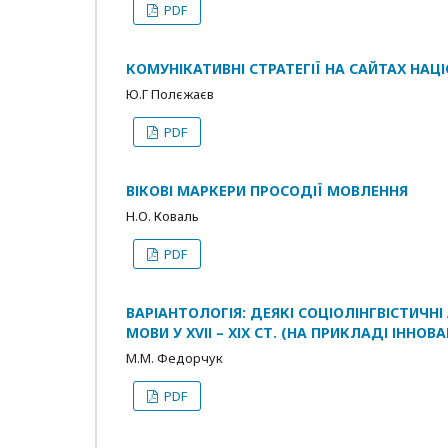
PDF
КОМУНІКАТИВНІ СТРАТЕГІЇ НА САЙТАХ НАЦ
Ю.Г Полєжаєв
PDF
ВІКОВІ МАРКЕРИ ПРОСОДІЇ МОВЛЕННЯ
Н.О. Коваль
PDF
ВАРІАНТОЛОГІЯ: ДЕЯКІ СОЦІОЛІНГВІСТИЧН
МОВИ У ХVІІ – ХІХ СТ. (НА ПРИКЛАДІ ІННО
М.М. Федорчук
PDF