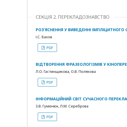
СЕКЦІЯ 2. ПЕРЕКЛАДОЗНАВСТВО
РОЗ’ЯСНЕННЯ У ВИВЕДЕННІ ІМПЛІЦИТНОГО 
І.С. Бахов
PDF
ВІДТВОРЕННЯ ФРАЗЕОЛОГІЗМІВ У КІНОПЕР
Л.О. Гастинщикова, О.В. Полякова
PDF
ІНФОРМАЦІЙНИЙ СВІТ СУЧАСНОГО ПЕРЕКЛ
З.В. Гуменюк, Л.М. Сереброва
PDF