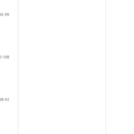
93-99
0-108
88-92