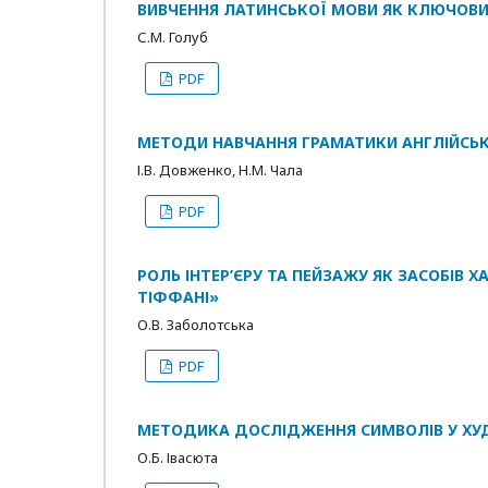
ВИВЧЕННЯ ЛАТИНСЬКОЇ МОВИ ЯК КЛЮЧОВ
С.М. Голуб
PDF
МЕТОДИ НАВЧАННЯ ГРАМАТИКИ АНГЛІЙСЬ
І.В. Довженко, Н.М. Чала
PDF
РОЛЬ ІНТЕР’ЄРУ ТА ПЕЙЗАЖУ ЯК ЗАСОБІВ Х
ТІФФАНІ»
О.В. Заболотська
PDF
МЕТОДИКА ДОСЛІДЖЕННЯ СИМВОЛІВ У ХУ
О.Б. Івасюта