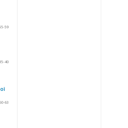
55-59
35-40
КОЇ
60-63