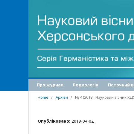
Про журнал
Редколегія
Поточний в
Home
/
Архіви
/
№ 4 (2018): Науковий вісник Х
Опубліковано:
2019-04-02