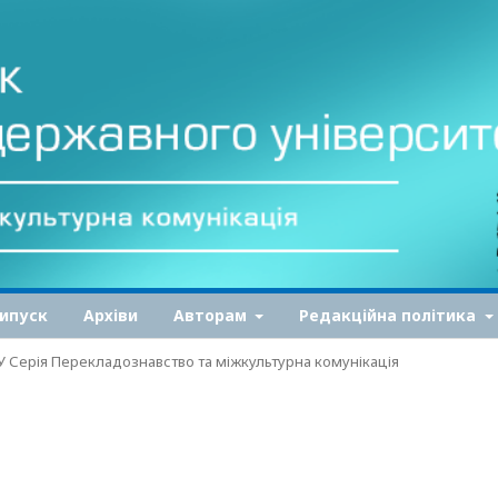
ипуск
Архіви
Авторам
Редакційна політика
ДУ Серія Перекладознавство та міжкультурна комунікація