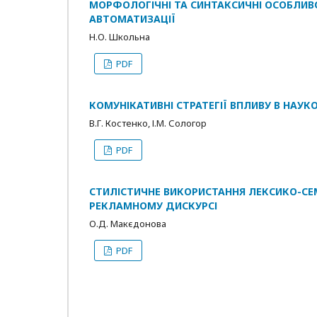
МОРФОЛОГІЧНІ ТА СИНТАКСИЧНІ ОСОБЛИВ
АВТОМАТИЗАЦІЇ
Н.О. Школьна
PDF
КОМУНІКАТИВНІ СТРАТЕГІЇ ВПЛИВУ В НАУК
В.Г. Костенко, І.М. Сологор
PDF
СТИЛІСТИЧНЕ ВИКОРИСТАННЯ ЛЕКСИКО-С
РЕКЛАМНОМУ ДИСКУРСІ
О.Д. Макєдонова
PDF