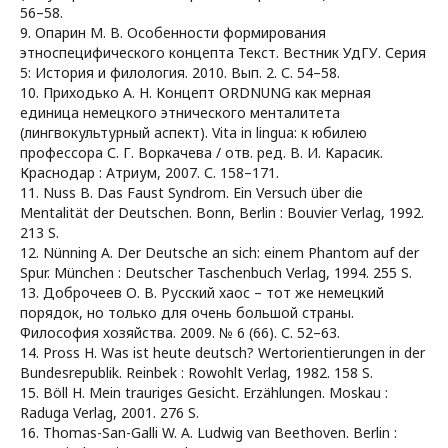
56–58.
9. Опарин М. В. Особенности формирования
этноспецифического концепта Текст. Вестник УдГУ. Серия
5: История и филология. 2010. Вып. 2. С. 54–58.
10. Приходько А. Н. Концепт ORDNUNG как мерная
единица немецкого этнического менталитета
(лингвокультурный аспект). Vita in lingua: к юбилею
профессора С. Г. Воркачева / отв. ред. В. И. Карасик.
Краснодар : Атриум, 2007. С. 158–171.
11. Nuss B. Das Faust Syndrom. Ein Versuch über die
Mentalität der Deutschen. Bonn, Berlin : Bouvier Verlag, 1992.
213 S.
12. Nünning A. Der Deutsche an sich: einem Phantom auf der
Spur. München : Deutscher Taschenbuch Verlag, 1994. 255 S.
13. Доброчеев О. В. Русский хаос – тот же немецкий
порядок, но только для очень большой страны.
Философия хозяйства. 2009. № 6 (66). С. 52–63.
14. Pross H. Was ist heute deutsch? Wertorientierungen in der
Bundesrepublik. Reinbek : Rowohlt Verlag, 1982. 158 S.
15. Böll H. Mein trauriges Gesicht. Erzählungen. Moskau :
Raduga Verlag, 2001. 276 S.
16. Thomas-San-Galli W. A. Ludwig van Beethoven. Berlin :