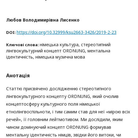
Любов Володимирівна Лисенко
https://doi.org/10.32999/ksu2663-3426/2019-2-23
DOI:
німецька культура, стереотипний
Ключові слова:
лінгвокультурний концепт ORDNUNG, ментальна
ідентичність, німецька музична мова
Анотація
Статтю присвячено дослідженню стереотипного
лінгвокультурного концепту ORDNUNG, який очолив
концептосферу культурного поля німецької
етнолінгвоспільноти, і тим самим став для неї «мірою всіх
речей», її головним лейтмотивом. Ми дослідили, яким
чином домінуючий концепт ORDNUNG формував
ментальну ідентичність німців, звідки його витоки, чи