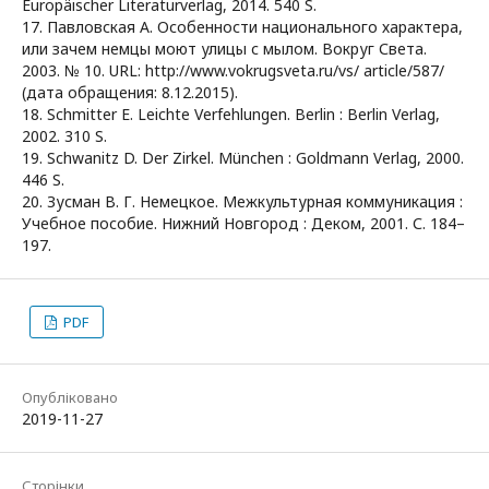
Europäischer Literaturverlag, 2014. 540 S.
17. Павловская А. Особенности национального характера,
или зачем немцы моют улицы с мылом. Вокруг Света.
2003. № 10. URL: http://www.vokrugsveta.ru/vs/ article/587/
(дата обращения: 8.12.2015).
18. Schmitter E. Leichte Verfehlungen. Berlin : Berlin Verlag,
2002. 310 S.
19. Schwanitz D. Der Zirkel. München : Goldmann Verlag, 2000.
446 S.
20. Зусман В. Г. Немецкое. Межкультурная коммуникация :
Учебное пособие. Нижний Новгород : Деком, 2001. С. 184–
197.
PDF
Опубліковано
2019-11-27
Сторінки