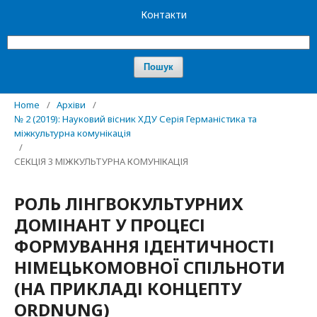
Контакти
Пошук
Home
/
Архіви
/
№ 2 (2019): Науковий вісник ХДУ Серія Германістика та
міжкультурна комунікація
/
СЕКЦІЯ 3 МІЖКУЛЬТУРНА КОМУНІКАЦІЯ
РОЛЬ ЛІНГВОКУЛЬТУРНИХ
ДОМІНАНТ У ПРОЦЕСІ
ФОРМУВАННЯ ІДЕНТИЧНОСТІ
НІМЕЦЬКОМОВНОЇ СПІЛЬНОТИ
(НА ПРИКЛАДІ КОНЦЕПТУ
ORDNUNG)