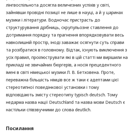
лінгвоспільнота досягла величезних успіхів у світі,
зайнявши провідні позиції не лише в науці, а й у царинах
музики і літератури. Водночас пристрасть до
структурування дрібниць, скрупульозне ставлення до
дотримання порядку та прагнення впорядковувати весь
навколишній простір, іноді заважає осягнути суть справи
та розібратися в головному. Відтак, існують виключення з
усіх правил, проілюструвати які в цій статті ми вирішили на
прикладі не звичайних бюргерів, а носія прецедентного
імені в світі німецької музики Л. В. Бетховена. Проте,
переважна більшість німців все ж таки є адептами цієї
стереотипної поведінкової установки і тому
відповідають змісту стереотипу typisch deutsch. Тому
недарма назва нації Deutschland та назва мови Deutsch є
настільки співзвучними до слова deutlich.
Посилання