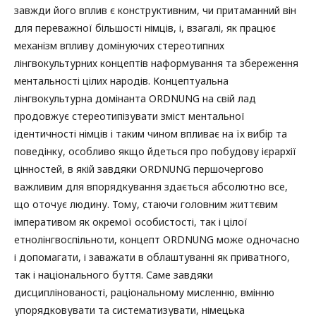
завжди його вплив є конструктивним, чи притаманний він
для переважної більшості німців, і, взагалі, як працює
механізм впливу домінуючих стереотипних
лінгвокультурних концептів наформування та збереження
ментальності цілих народів. Концептуальна
лінгвокультурна домінанта ORDNUNG на свій лад
продовжує стереотипізувати зміст ментальної
ідентичності німців і таким чином впливає на їх вибір та
поведінку, особливо якщо йдеться про побудову ієрархії
цінностей, в якій завдяки ORDNUNG першочергово
важливим для впорядкування здається абсолютно все,
що оточує людину. Тому, стаючи головним життєвим
імперативом як окремої особистості, так і цілої
етнолінгвоспільноти, концепт ORDNUNG може одночасно
і допомагати, і заважати в облаштуванні як приватного,
так і національного буття. Саме завдяки
дисциплінованості, раціональному мисленню, вмінню
упорядковувати та систематизувати, німецька