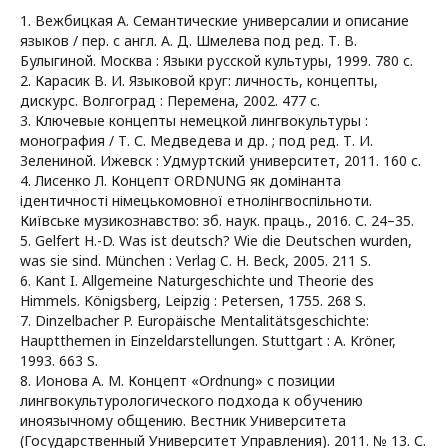
1. Вежбицкая А. Семантические универсалии и описание
языков / пер. с англ. А. Д. Шмелева под ред. Т. В.
Булыгиной. Москва : Языки русской культуры, 1999. 780 с.
2. Карасик В. И. Языковой круг: личность, концепты,
дискурс. Волгоград : Перемена, 2002. 477 с.
3. Ключевые концепты немецкой лингвокультуры :
монография / Т. С. Медведева и др. ; под ред. Т. И.
Зелениной. Ижевск : Удмуртский университет, 2011. 160 с.
4. Лисенко Л. Концепт ORDNUNG як домінанта
ідентичності німецькомовної етнолінгвоспільноти.
Київське музикознавство: зб. наук. праць., 2016. С. 24–35.
5. Gelfert H.-D. Was ist deutsch? Wie die Deutschen wurden,
was sie sind. München : Verlag C. H. Beck, 2005. 211 S.
6. Kant I. Allgemeine Naturgeschichte und Theorie des
Himmels. Königsberg, Leipzig : Petersen, 1755. 268 S.
7. Dinzelbacher P. Europäische Mentalitätsgeschichte:
Hauptthemen in Einzeldarstellungen. Stuttgart : A. Kröner,
1993. 663 S.
8. Ионова А. М. Концепт «Ordnung» с позиции
лингвокультурологического подхода к обучению
иноязычному общению. Вестник Университета
(Государственный Университет Управления). 2011. № 13. С.