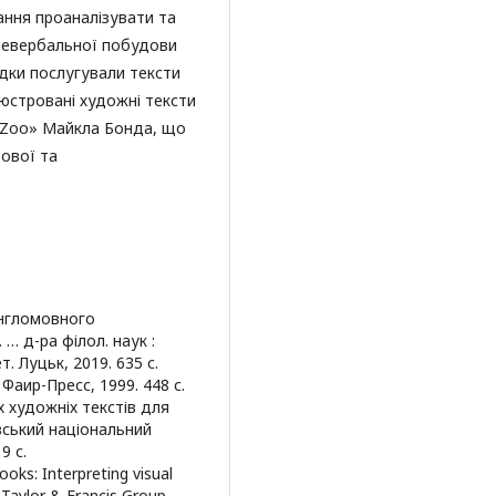
ання проаналізувати та
невербальної побудови
ідки послугували тексти
люстровані художні тексти
he Zoo» Майкла Бонда, що
тової та
англомовного
… д-ра філол. наук :
. Луцьк, 2019. 635 с.
Фаир-Пресс, 1999. 448 с.
х художніх текстів для
ківський національний
9 с.
books: Interpreting visual
Taylor & Francis Group,