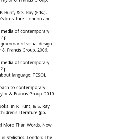
. Hunt, & S. Ray (Eds.),
’s literature. London and
d media of contemporary
2 p.
 grammar of visual design
 & Francis Group. 2006.
d media of contemporary
2 p.
g about language. TESOL
proach to contemporary
lor & Francis Group. 2010.
ooks. In P. Hunt, & S. Ray
ildren’s literature (pp.
vel More Than Words. New
in Stylistics. London: The