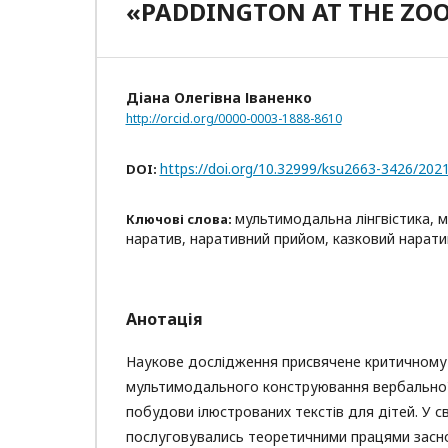
«PADDINGTON AT THE ZO
Діана Олегівна Іваненко
http://orcid.org/0000-0003-1888-8610
https://doi.org/10.32999/ksu2663-3426/202
DOI:
мультимодальна лінгвістика,
Ключові слова:
наратив, наративний прийом, казковий нарати
Анотація
Наукове дослідження присвячене критичному
мультимодального конструювання вербальної
побудови ілюстрованих текстів для дітей. У с
послуговувались теоретичними працями засн