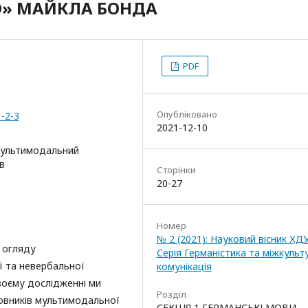
O» МАЙКЛА БОНДА
PDF
Опубліковано
1-2-3
2021-12-10
 мультимодальний
в
Сторінки
20-27
Номер
№ 2 (2021): Науковий вісник ХД
 огляду
Серія Германістика та міжкульт
 та невербальної
комунікація
воєму дослідженні ми
Розділ
овників мультимодальної
СЕКЦІЯ 1 ГЕРМАНСЬКІ МОВИ