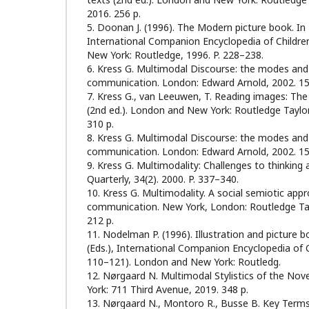
2016. 256 p.
5. Doonan J. (1996). The Modern picture book. In P
International Companion Encyclopedia of Children
New York: Routledge, 1996. P. 228–238.
6. Kress G. Multimodal Discourse: the modes an
communication. London: Edward Arnold, 2002. 15
7. Kress G., van Leeuwen, T. Reading images: The
(2nd ed.). London and New York: Routledge Taylor
310 p.
8. Kress G. Multimodal Discourse: the modes an
communication. London: Edward Arnold, 2002. 15
9. Kress G. Multimodality: Challenges to thinkin
Quarterly, 34(2). 2000. P. 337–340.
10. Kress G. Multimodality. A social semiotic ap
communication. New York, London: Routledge Tay
212 p.
11. Nodelman P. (1996). Illustration and picture b
(Eds.), International Companion Encyclopedia of Ch
110–121). London and New York: Routledg.
12. Nørgaard N. Multimodal Stylistics of the No
York: 711 Third Avenue, 2019. 348 р.
13. Nørgaard N., Montoro R., Busse B. Key Terms 