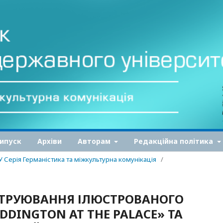
ипуск
Архіви
Авторам
Редакційна політика
У Серія Германістика та міжкультурна комунікація
/
ТРУЮВАННЯ ІЛЮСТРОВАНОГО
DDINGTON AT THE PALACE» ТА