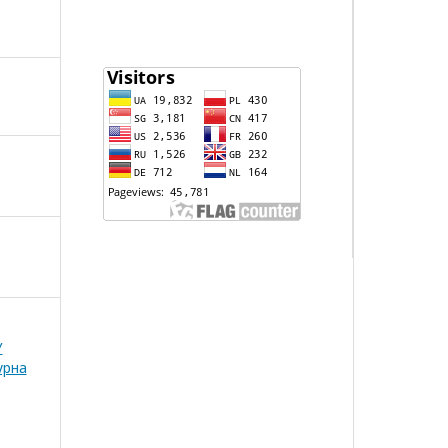
У
урна