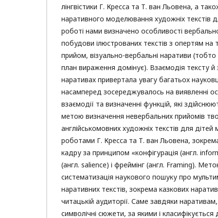
лінгвістики Г. Кресса та Т. ван Льовена, а так
наративного моделювання художніх текстів для
роботі нами визначено особливості вербальн
побудови ілюстрованих текстів з опертям на т
прийом, візуально-вербальні наративи (тобто т
план вираження домінує). Взаємодія тексту й
наративах привертала увагу багатьох науковц
насамперед зосереджувалось на виявленні ос
взаємодії та визначенні функцій, які здійсню
метою визначення невербальних прийомів тв
англійськомовних художніх текстів для дітей
роботами Г. Кресса та Т. ван Льовена, зокрем
кадру за принципом «конфігурація (англ. inform
(англ. salience) і фреймінг (англ. Framing). М
систематизація наукового пошуку про мульт
наративних текстів, зокрема казкових наратив
читацькій аудиторії. Саме завдяки наративам
символічні сюжети, за якими і класифікується д