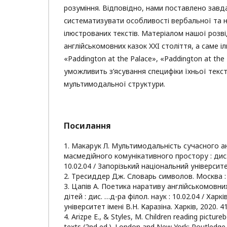
розуміння. Відповідно, нами поставлено завд
систематизувати особливості вербальної та 
ілюстрованих текстів. Матеріалом нашої розв
англійськомовних казок XXI століття, а саме і
«Paddington at the Palace», «Paddington at t
уможливить з’ясування специфіки їхньої текс
мультимодальної структури.
Посилання
1. Макарук Л. Мультимодальність сучасного 
масмедійного комунікативного простору : дис. 
10.02.04 / Запорізький національний університет
2. Тресиддер Дж. Словарь символов. Москва : 
3. Цапів А. Поетика наративу англійськомовни
дітей : дис. …д-ра філол. наук : 10.02.04 / Хар
університет імені В.Н. Каразіна. Харків, 2020. 41
4. Arizpe E., & Styles, M. Children reading picture
texts (2nd ed.). London and New York: Routledge 