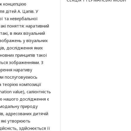
ож концепцією
 дітей А. Цапів. У
ої та невербальної
акі поняття: наративний
акі, в яких візуальний
 зображень у візуальних
ів, дослідження яких
новних принципів такої
ються зображеннями. З
орення наративу
 ми послуговуємось
а теорією композиції
ation value), салієнтність
етою нашого дослідження є
имодальну природу
ів, адресованих дитячій
, які утворюють
ійсність, здійснюється її